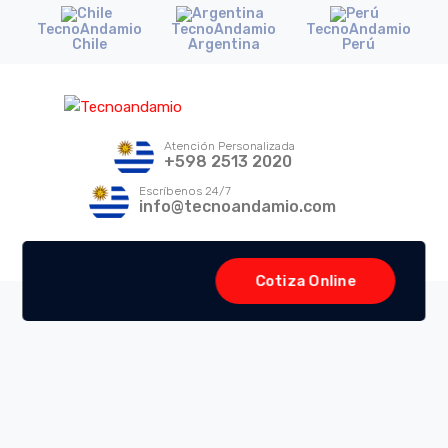
TecnoAndamio
TecnoAndamio
TecnoAndamio
Chile
Argentina
Perú
Atención Personalizada
+598 2513 2020
Escríbenos 24/7
info@tecnoandamio.com
Cotiza Online